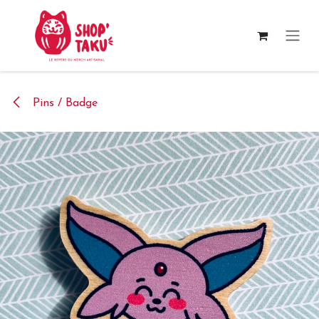
Se rendre au contenu
Pins / Badge