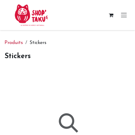
Se rendre au contenu
Produits
Stickers
Stickers